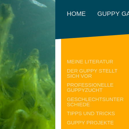
HOME
GUPPY G
MEINE LITERATUR
DER GUPPY STELLT
SICH VOR
PROFESSIONELLE
GUPPYZUCHT
GESCHLECHTSUNTER
SCHIEDE
TIPPS UND TRICKS
GUPPY PROJEKTE